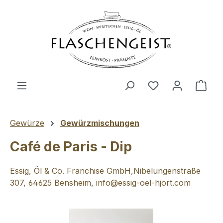
Zum Hauptinhalt springen
Du hast 0 Produ
Ware
Gewürze
Gewürzmischungen
Café de Paris - Dip
Essig, Öl & Co. Franchise GmbH,Nibelungenstraße
307, 64625 Bensheim, info@essig-oel-hjort.com
Bildergalerie überspringen