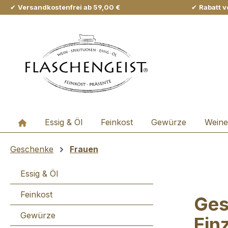
✔
Versandkostenfrei ab 59,00 €
✔
Rabatt v
m Hauptinhalt springen
Zur Suche springen
Zur Hauptnavigation springen
Essig & Öl
Feinkost
Gewürze
Weine
Geschenke
Frauen
Essig & Öl
Feinkost
Ges
Gewürze
Einz