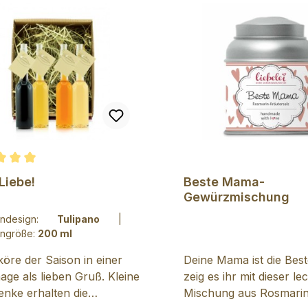
chnittliche Bewertung von 5 von 5 Sternen
Liebe!
Beste Mama-
Gewürzmischung
hendesign:
Tulipano
|
engröße:
200 ml
iköre der Saison in einer
Deine Mama ist die Bes
age als lieben Gruß. Kleine
zeig es ihr mit dieser l
nke erhalten die
Mischung aus Rosmari