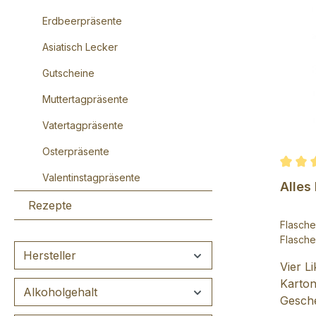
Erdbeerpräsente
Asiatisch Lecker
Gutscheine
Muttertagpräsente
Vatertagpräsente
Osterpräsente
Valentinstagpräsente
Durchs
Alles 
Rezepte
Flasc
Flasch
Hersteller
Vier L
Karton
Alkoholgehalt
Gesche