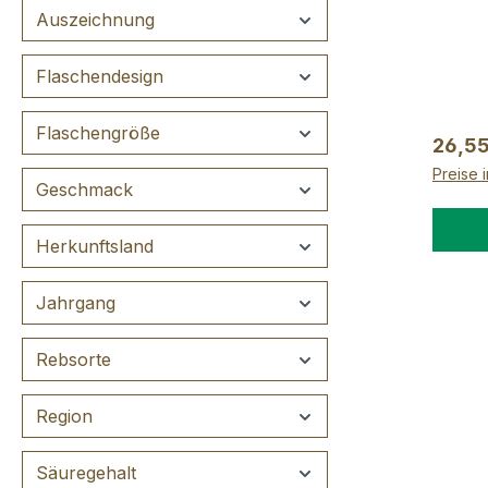
Freund
Auszeichnung
von un
überra
Flaschendesign
groß u
ein se
Flaschengröße
Liköre
Regulä
26,55
á 100 
Preise 
Liköre
Geschmack
zum Ge
Karto
Herkunftsland
der Li
ab.
Jahrgang
Rebsorte
Region
Säuregehalt