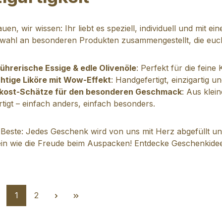
auen, wir wissen: Ihr liebt es speziell, individuell und mit
wahl an besonderen Produkten zusammengestellt, die euc
ührerische Essige & edle Olivenöle
: Perfekt für die fei
htige Liköre mit Wow-Effekt
: Handgefertigt, einzigartig 
nkost-Schätze für den besonderen Geschmack
: Aus klei
rtigt – einfach anders, einfach besonders.
Beste: Jedes Geschenk wird von uns mit Herz abgefüllt u
in wie die Freude beim Auspacken! Entdecke Geschenkideen,
Seite
Seite
1
2