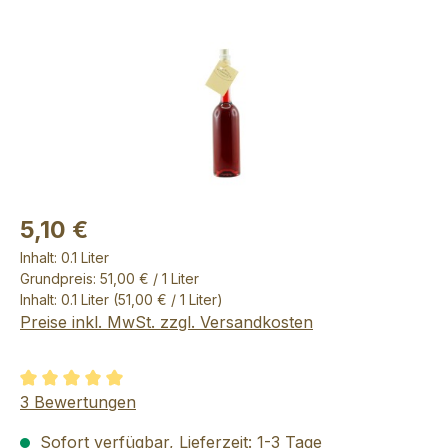
5,10 €
Inhalt:
0.1 Liter
Grundpreis: 51,00 € / 1 Liter
Inhalt:
0.1 Liter
(51,00 € / 1 Liter)
Preise inkl. MwSt. zzgl. Versandkosten
Durchschnittliche Bewertung von 5 von 5 Sternen
3 Bewertungen
Sofort verfügbar, Lieferzeit: 1-3 Tage