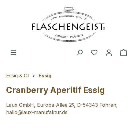
Zum Hauptinhalt springen
Du hast 0 Produ
Ware
Essig & Öl
Essig
Cranberry Aperitif Essig
Laux GmbH, Europa-Allee 29, D-54343 Föhren,
hallo@laux-manufaktur.de
Bildergalerie überspringen