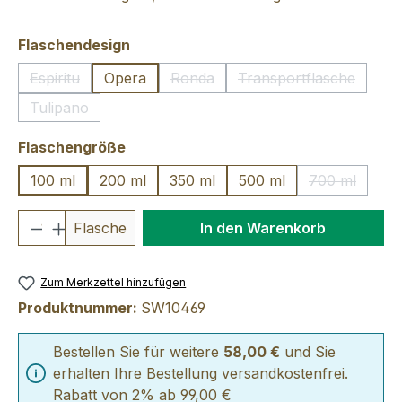
auswählen
Flaschendesign
Espiritu
Opera
Ronda
Transportflasche
(Diese Option ist zurzeit nicht verfügbar.)
(Diese Option ist zurzeit nicht verfü
(Diese Option ist 
Tulipano
(Diese Option ist zurzeit nicht verfügbar.)
auswählen
Flaschengröße
100 ml
200 ml
350 ml
500 ml
700 ml
(Diese Optio
Produkt Anzahl: Gib den gewünschten We
Flasche
In den Warenkorb
Zum Merkzettel hinzufügen
Produktnummer:
SW10469
Bestellen Sie für weitere
58,00 €
und Sie
erhalten Ihre Bestellung versandkostenfrei.
Rabatt von 2% ab 99,00 €