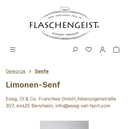
Zum Hauptinhalt springen
Du hast 0 Produ
Ware
Gewürze
Senfe
Limonen-Senf
Essig, Öl & Co. Franchise GmbH,Nibelungenstraße
307, 64625 Bensheim, info@essig-oel-hjort.com
Bildergalerie überspringen