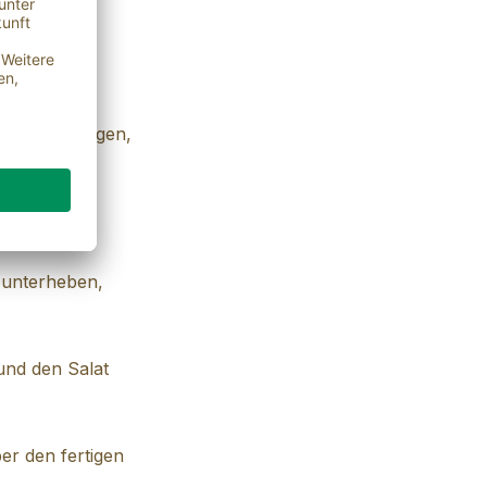
ältig vermengen,
.
g unterheben,
und den Salat
ber den fertigen