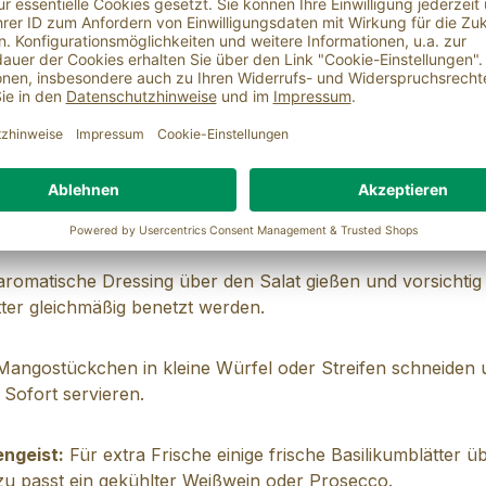
nete Mangostückchen
g
sig und 50 ml Basilikumöl in einer kleinen Schüssel sorgf
enes Dressing entsteht.
schen, trocken schleudern und in eine Salatschüssel geben
aromatische Dressing über den Salat gießen und vorsichti
ätter gleichmäßig benetzt werden.
Mangostückchen in kleine Würfel oder Streifen schneiden 
 Sofort servieren.
ngeist:
Für extra Frische einige frische Basilikumblätter ü
zu passt ein gekühlter Weißwein oder Prosecco.