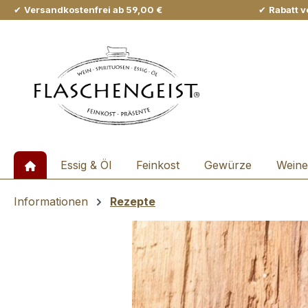
✔
Versandkostenfrei ab 59,00 €
✔
Rabatt v
m Hauptinhalt springen
Zur Suche springen
Zur Hauptnavigation springen
Essig & Öl
Feinkost
Gewürze
Weine
Informationen
Rezepte