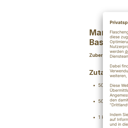
Gesc
Mango-Ba
Basilikum
Zubereitungszeit
Zutaten
50 ml Mangoe
50 ml Basilik
1 Kopf Blattsa