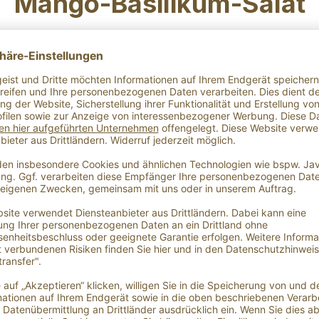
Mango-Basilikum-Salat
hätze Lesezeit: 1 Minuten
Michaela Verheyen
26.
silikum-Salat mit Mangoessig &
öl
:
5 Min. |
Menge:
2 Portionen |
Schwierigkeit:
Einfach
ssig
umöl
lat (z. B. Lollo Bionda oder Feldsalat)