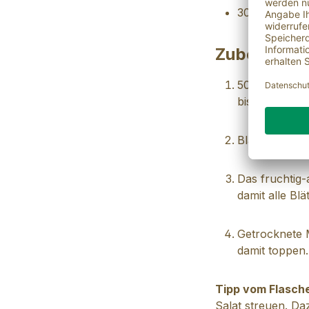
30 g getrock
Zubereitun
50 ml Mangoes
bis ein homog
Blattsalat wa
Das fruchtig-
damit alle Bl
Getrocknete 
damit toppen.
Tipp vom Flasche
Salat streuen. Da