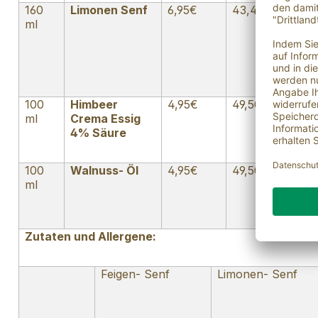
160
Limonen Senf
6,95€
43,44€
Deu
ml
100
Himbeer
4,95€
49,50€
Deu
ml
Crema Essig
4% Säure
100
Walnuss- Öl
4,95€
49,50€
Fra
ml
Zutaten und Allergene:
Feigen- Senf
Limonen- Senf