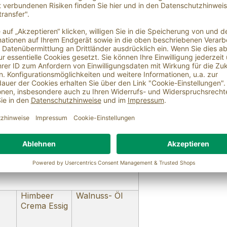
tschland
Essig, Öl & Co.
Franchise
GmbH,Nibelungens
traße 307, 64625
Bensheim
tschland
Würzwerk, Konrad-
Zuse-Straße 3,
54552 Nerdlen
nkreich
Laux GmbH,
Europa-Allee 29, D-
54343 Föhren
Himbeer
Walnuss- Öl
Crema Essig