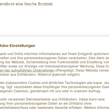
ndbrot eine fesche Brotzeit.
kunftsland
Hersteller
tschland
Essig, Öl & Co.
Franchise
GmbH,Nibelungens
traße 307, 64625
Bensheim