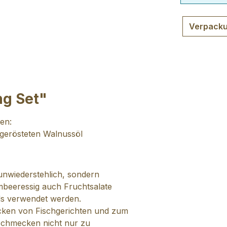
Verpacku
ng Set"
ten:
 gerösteten Walnussöl
 unwiederstehlich, sondern
imbeeressig auch Fruchtsalate
ls verwendet werden.
cken von Fischgerichten und zum
 schmecken nicht nur zu