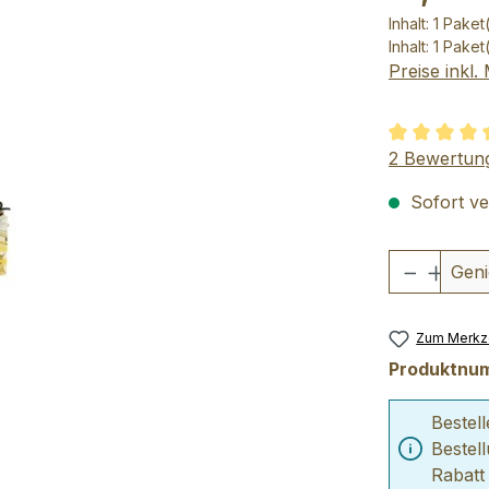
Inhalt:
1 Paket
Inhalt:
1 Paket
Preise inkl
Durchschnit
2 Bewertun
Sofort ver
Produkt
Geni
Zum Merkze
Produktnu
Bestel
Bestel
Rabatt