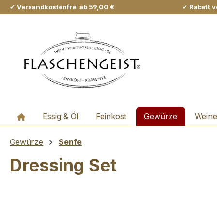
✔
Versandkostenfrei ab 59,00 €
✔
Rabatt v
m Hauptinhalt springen
Zur Suche springen
Zur Hauptnavigation springen
Essig & Öl
Feinkost
Gewürze
Weine
Gewürze
Senfe
Dressing Set
Bildergalerie überspringen