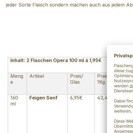
jeder Sorte Fleisch sondern machen auch aus jedem Abe
Inhalt: 2 Flaschen Opera 100 ml á 1,95€
Meng
Artikel
Preis/
Preis/ 1L/
Her
e
Glas
1Kg
160
Feigen Senf
6,95€
43,44€
Deu
ml