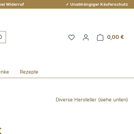
bei Widerruf
✔
Unabhängiger Käuferschutz
Du hast 0 Produkte auf 
0,00 €
Ware
enke
Rezepte
Diverse Hersteller (siehe unten)
€