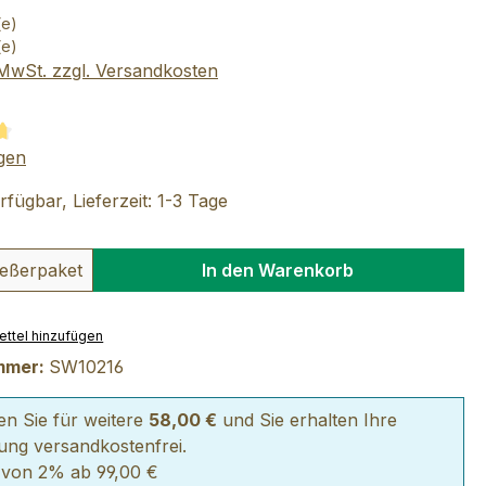
(e)
(e)
. MwSt. zzgl. Versandkosten
tliche Bewertung von 4.75 von 5 Sternen
gen
fügbar, Lieferzeit: 1-3 Tage
 Anzahl: Gib den gewünschten Wert ein 
eßerpaket
In den Warenkorb
ttel hinzufügen
mmer:
SW10216
len Sie für weitere
58,00 €
und Sie erhalten Ihre
lung versandkostenfrei.
 von 2% ab 99,00 €