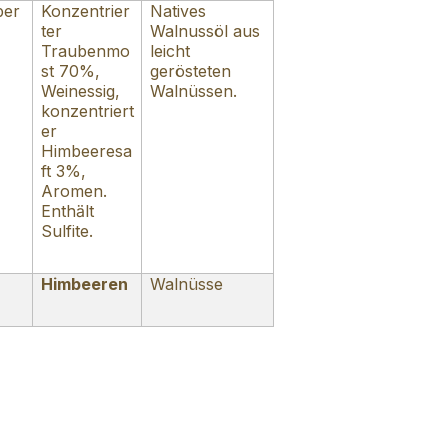
ber
Konzentrier
Natives
ter
Walnussöl aus
Traubenmo
leicht
st 70%,
gerösteten
Weinessig,
Walnüssen.
konzentriert
er
Himbeeresa
ft 3%,
Aromen.
Enthӓlt
Sulfite.
Himbeeren
Walnüsse