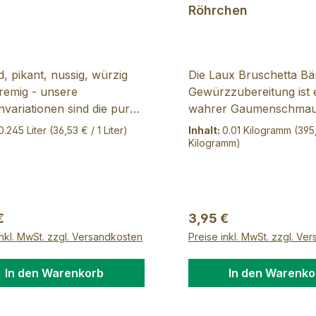
Röhrchen
uch, Salz, Zucker,
lie, Pfeffer,
ngsmittel: Citronensäure,
l nativ extra.
d, pikant, nussig, würzig
Die Laux Bruschetta Bä
remig - unsere
Gewürzzubereitung ist 
ationen sind die pure
wahrer Gaumenschmaus
t: Mit liebevoll
Bärlauch-Liebhaber!
0.245 Liter
(36,53 € / 1 Liter)
Inhalt:
0.01 Kilogramm
(395
chmeckten Rezepturen
Mit Tomatenflocken bild
Kilogramm)
e gekonnt
Basis der Gewürzmisch
aubern ihren Geschmack
aromatische Grundlage,
ne ihn zu überdecken.
durch den Bärlauch ei
engestellt in einer
intensiven, frischen G
rer Preis:
Regulärer Preis:
€
3,95 €
itigen Produktserie finden
erhält. Knoblauch sorgt
inkl. MwSt. zzgl. Versandkosten
Preise inkl. MwSt. zzgl. Ve
 immer die perfekte
zusätzliche Würze und 
tung für Ihre Gerichte -
das Geschmacksprofil ab. 
In den Warenkorb
In den Warenko
alt, Fleisch oder
Gewürzmischung enthä
, zum Grillen oder
außerdem Salz, Paprika
Barbecue
Basilikum, Oregano und 