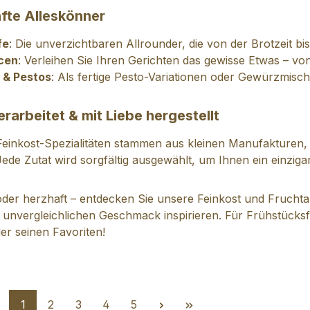
fte Alleskönner
fe
: Die unverzichtbaren Allrounder, die von der Brotzeit bi
cen
: Verleihen Sie Ihren Gerichten das gewisse Etwas – von k
 & Pestos
: Als fertige Pesto-Variationen oder Gewürzmisc
rarbeitet & mit Liebe hergestellt
einkost-Spezialitäten stammen aus kleinen Manufakturen, 
Jede Zutat wird sorgfältig ausgewählt, um Ihnen ein einzig
der herzhaft – entdecken Sie unsere Feinkost und Fruchtaufs
unvergleichlichen Geschmack inspirieren. Für Frühstück
der seinen Favoriten!
Seite
Seite
Seite
Seite
Seite
1
2
3
4
5