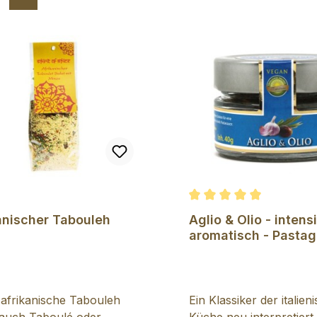
Durchschnittliche Bewe
anischer Tabouleh
Aglio & Olio - intens
aromatisch - Pasta
afrikanische Tabouleh
Ein Klassiker der italien
(auch Taboulé oder
Küche neu interpretiert.