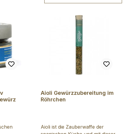
rtung von 5 von 5 Sternen
iv
Aioli Gewürzzubereitung im
gewürz
Röhrchen
ischen
Aioli ist die Zauberwaffe der
spanischen Küche und mit dieser