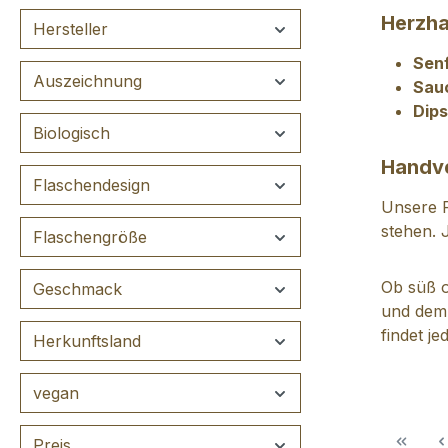
Herzha
Hersteller
Sen
Auszeichnung
Sau
Dips
Biologisch
Handve
Flaschendesign
Unsere F
stehen. 
Flaschengröße
Ob süß o
Geschmack
und dem 
findet je
Herkunftsland
vegan
Preis