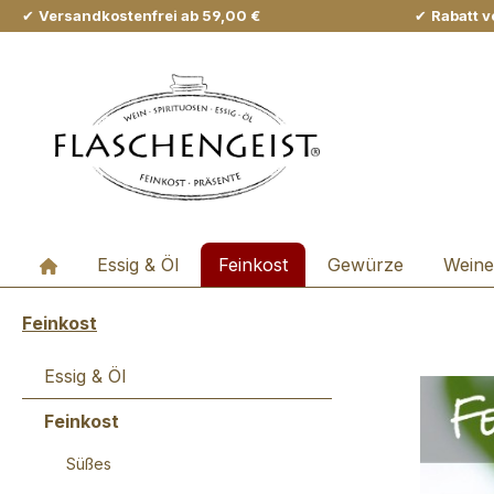
✔
Versandkostenfrei ab 59,00 €
✔
Rabatt v
m Hauptinhalt springen
Zur Suche springen
Zur Hauptnavigation springen
Essig & Öl
Feinkost
Gewürze
Weine
Feinkost
Essig & Öl
Feinkost
Süßes