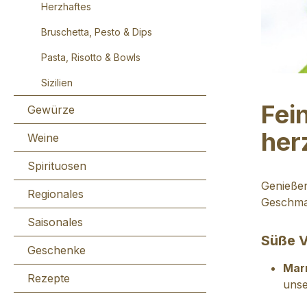
Herzhaftes
Bruschetta, Pesto & Dips
Pasta, Risotto & Bowls
Sizilien
Fei
Gewürze
her
Weine
Spirituosen
Genießen
Regionales
Geschmac
Saisonales
Süße V
Geschenke
Marm
Rezepte
unse